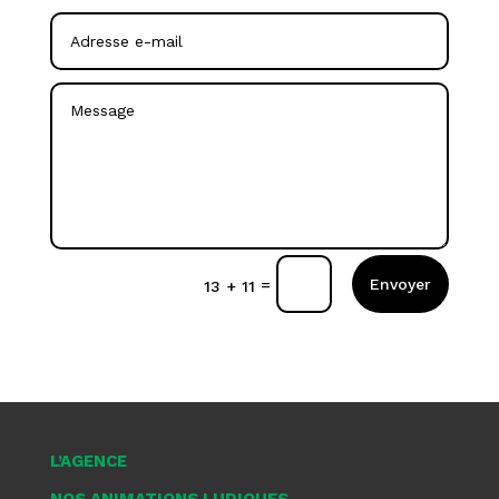
Envoyer
=
13 + 11
L’AGENCE