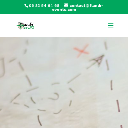
06 83 54 64 68
contact@flandr-
events.com